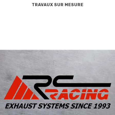
TRAVAUX SUR MESURE
RC
Racing
-
Systèmes
d'Échappement
Sportifs
en
Acier
Inoxydable