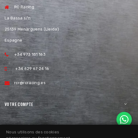
RC Racing
La Bassa s/n
25139 Menàrguens (Lleida)
Espagne
+34 973 181 163
+34 629 67 24 16
rcr@rcracing.es
VOTRE COMPTE
Nous utilisons des cookies